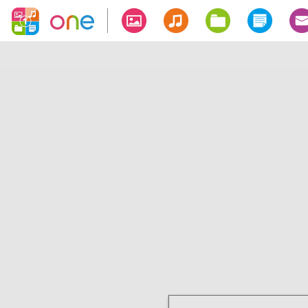
ギャ
音楽
ファ
ノー
メ
ラリ
イル
ト
ル
ー